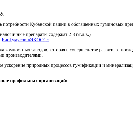
д.
% потребности Кубанской пашни в обогащенных гуминовых преп
налогичные препараты содержат 2-8 г/г.д.в.)
в
БиоГумусов «ЭКОСС»
.
ка компостных заводов, которая в совершенстве развита за по
и производителями.
ое ускорение природных процессов гумификации и минерализац
ченые профильных организаций: