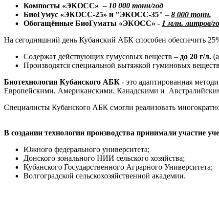
Компосты «ЭКОСС»
–
10 000 тонн/год
БиоГумус «ЭКОСС-25» и "ЭКОСС-35"
–
8 000 тонн.
Обогащённые БиоГуматы «ЭКОСС»
-
1 млн. литров/го
На сегодняшний день Кубанский АБК способен обеспечить 25
Содержат действующих гумусовых веществ –
до 20 г/л.
(а
Производятся специальной вытяжкой гуминовых вещест
Биотехнология Кубанского АБК
- это адаптированная методи
Европейскими, Американскими, Канадскими и Австралийским
Специалисты Кубанского АБК смогли реализовать многократн
В создании технологии производства принимали участие у
Южного федерального университета;
Донского зонального НИИ сельского хозяйства;
Кубанского Государственного Аграрного Университета;
Волгоградской сельскохозяйственной академии.